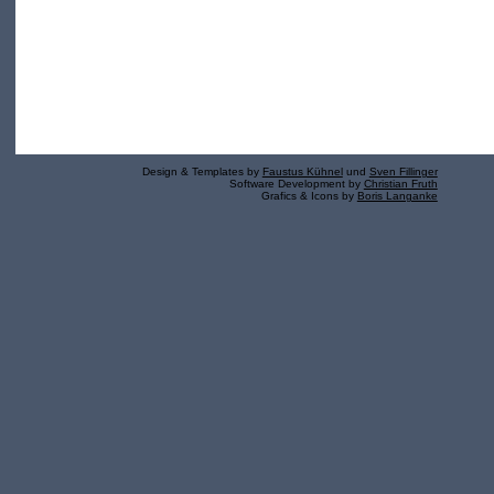
Design & Templates by
Faustus Kühnel
und
Sven Fillinger
Software Development by
Christian Fruth
Grafics & Icons by
Boris Langanke