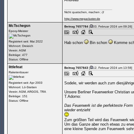
Nicht quatschen, machen ;-)!
http://www.megacluster.de
McTschegsn
Beitrag 7657784
[
03. Februar 2024 um 09:26]
Epoxy-Meister
Registriert seit: Mai 2022
Hab schon
Bin schon
Komme sc
Wohnort: Dreieich
Verein: AGM
Beiträge: 477
Status: Offline
littlefeat
Beitrag 7657843
[
12. Februar 2024 um 13:58]
Raketenbauer
Sodele, wir werden auch zum diesjähr
Registriert seit: Apr 2003
Wohnort: Lö-Stetten
Unsere Berliner Feuerwerker Christian 
Verein: AGM, ARGOS, TRA
T.Adorno:
Beiträge: 151
Status: Offline
Das Feuerwerk ist die perfekteste Form
wieder entzieht
Zum größten Teil wird das Feuerwerk wi
Um das Ganze aber noch etwas zu erwei
eine kleine Spende zum Feuerwerk sehr