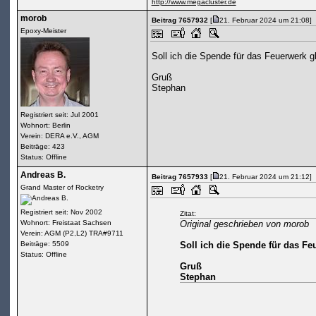
http://www.megacluster.de
morob
Beitrag 7657932
[
21. Februar 2024 um 21:08]
Epoxy-Meister
Soll ich die Spende für das Feuerwerk g
Gruß
Stephan
Registriert seit: Jul 2001
Wohnort: Berlin
Verein: DERA e.V., AGM
Beiträge: 423
Status: Offline
Andreas B.
Beitrag 7657933
[
21. Februar 2024 um 21:12]
Grand Master of Rocketry
Registriert seit: Nov 2002
Zitat:
Wohnort: Freistaat Sachsen
Original geschrieben von morob
Verein: AGM (P2,L2) TRA#9711
Beiträge: 5509
Soll ich die Spende für das Fe
Status: Offline
Gruß
Stephan