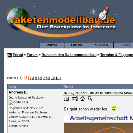
Portal
Forum
Suchen
Links
Portal
>
Forum
>
Rund um den Raketenmodellbau
>
Termine & Flugtage
[1]
Seiten (11):
2
3
4
5
6
7
8
9
10
11
»
Autor
Thema
Andreas B.
Beitrag 7657773
, 09.-12.05.2024 RJD-24 AGM-F
Grand Master of Rocketry
Registriert seit: Nov 2002
Es geht schon wieder los...
!
Wohnort: Freistaat Sachsen
Verein: AGM (P2,L2) TRA#9711
Beiträge: 5509
Status: Offline