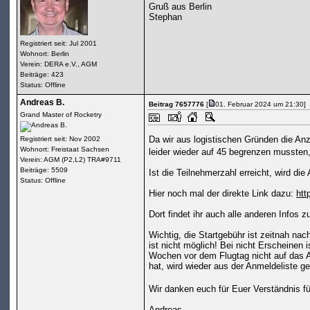
Gruß aus Berlin
Stephan
Registriert seit: Jul 2001
Wohnort: Berlin
Verein: DERA e.V., AGM
Beiträge: 423
Status: Offline
Andreas B.
Beitrag 7657776
[
01. Februar 2024 um 21:30]
Grand Master of Rocketry
Da wir aus logistischen Gründen die Anz
Registriert seit: Nov 2002
Wohnort: Freistaat Sachsen
leider wieder auf 45 begrenzen mussten,
Verein: AGM (P2,L2) TRA#9711
Beiträge: 5509
Ist die Teilnehmerzahl erreicht, wird d
Status: Offline
Hier noch mal der direkte Link dazu:
htt
Dort findet ihr auch alle anderen Infos 
Wichtig, die Startgebühr ist zeitnah n
ist nicht möglich! Bei nicht Erscheinen 
Wochen vor dem Flugtag nicht auf das
hat, wird wieder aus der Anmeldeliste g
Wir danken euch für Euer Verständnis 
Andreas