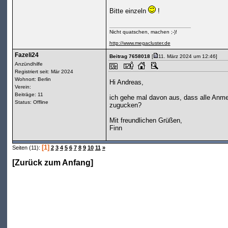
Bitte einzeln
!
Nicht quatschen, machen ;-)!
http://www.megacluster.de
Fazeli24
Beitrag 7658018
[
11. März 2024 um 12:46]
Anzündhilfe
Registriert seit: Mär 2024
Wohnort: Berlin
Hi Andreas,
Verein:
Beiträge: 11
ich gehe mal davon aus, dass alle Anmel
Status: Offline
zugucken?
Mit freundlichen Grüßen,
Finn
[1]
Seiten (11):
2
3
4
5
6
7
8
9
10
11
»
[
Zurück zum Anfang
]