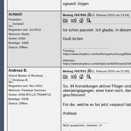
sgruesli Jürgen
AchimO
Beitrag 7657855
[
13. Februar 2024 um 13:54]
Poseidon
Ist schon passiert. Ich glaube, in diesem
Registriert seit: Jul 2014
Wohnort: Berlin
Gruß Achim
Verein: AGM
Beiträge: 1669
Status: Offline
Tracking
https://www.dropbox.com/scl/fo/zap4uvchueg0
Altimeter
https://www.dropbox.com/sh/jw1nenfd45mzee3/A
Andreas B.
Beitrag 7657931
[
21. Februar 2024 um 21:00]
Grand Master of Rocketry
So, 44 Anmeldungen aktiver Flieger sin
Registriert seit: Nov 2002
oben)eingegangen, einer kann noch, dan
Wohnort: Freistaat Sachsen
geschlossen!
Verein: AGM (P2,L2) TRA#9711
Beiträge: 5509
Status: Offline
Für die, welche es bis jetzt verpasst h
Andreas
Nicht quatschen, machen ;-)!