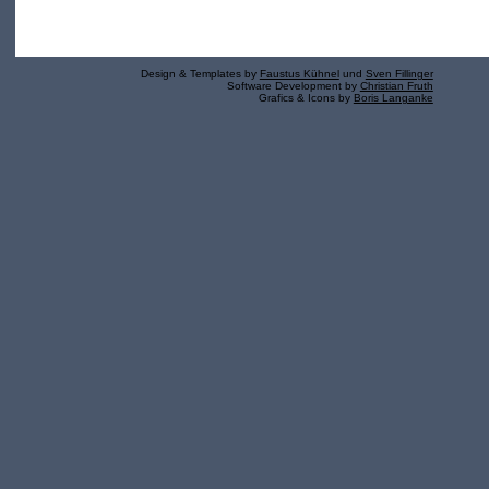
Design & Templates by
Faustus Kühnel
und
Sven Fillinger
Software Development by
Christian Fruth
Grafics & Icons by
Boris Langanke