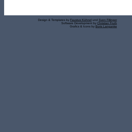
Design & Templates by
Faustus Kühnel
und
Sven Fillinger
Software Development by
Christian Fruth
Grafics & Icons by
Boris Langanke