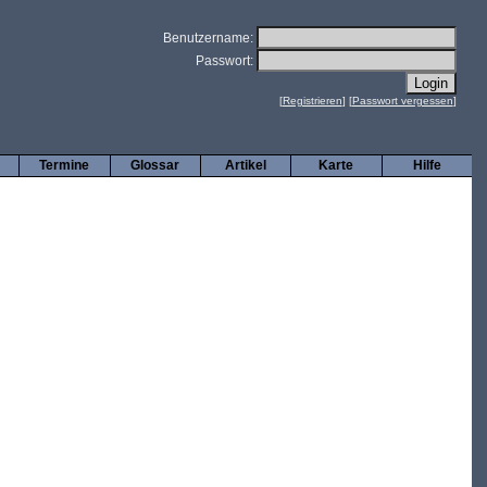
Benutzername:
Passwort:
[
Registrieren
] [
Passwort vergessen
]
Termine
Glossar
Artikel
Karte
Hilfe