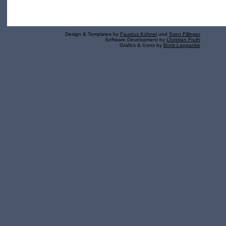
Design & Templates by
Faustus Kühnel
und
Sven Fillinger
Software Development by
Christian Fruth
Grafics & Icons by
Boris Langanke