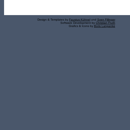
Design & Templates by
Faustus Kühnel
und
Sven Fillinger
Software Development by
Christian Fruth
Grafics & Icons by
Boris Langanke